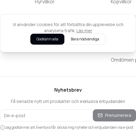
Hyrvillkor
Köpvillkor
Kontakta oss
Returpolic
Vi använder cookies för att förbättra din upplevelse och
Integritets
analysera trafik.
Läs mer
Godkänn alla
Bara nödvändiga
Reklamatio
Omdömen på
Nyhetsbrev
Få senaste nytt om produkter och exklusiva erbjudanden
Prenumerera
Jag godkänner att Äventyra får skicka mig nyheter och erbjudanden via e-post