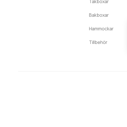
Takboxar
Bakboxar
Hammockar
Tillbehör