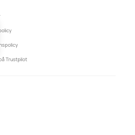
y
policy
nspolicy
 Trustpilot