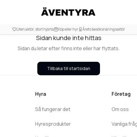
404
Liten aktör, stort hjärta
Köp eller hyr
Årets besöksnäringsaktör
Sidan kunde inte hittas
Sidan du letar efter finns inte eller har flyttats.
Tillbaka till startsidan
Hyra
Företag
Så fungerar det
Om oss
Hyresprodukter
Vanliga frå