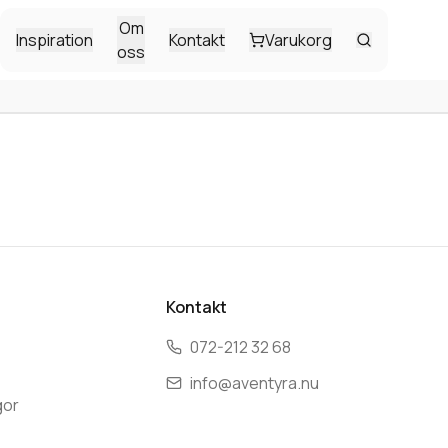
Om
Inspiration
Kontakt
Varukorg
oss
Kontakt
072-212 32 68
info@aventyra.nu
gor