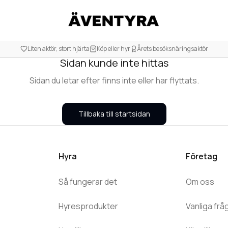
404
Liten aktör, stort hjärta
Köp eller hyr
Årets besöksnäringsaktör
Sidan kunde inte hittas
Sidan du letar efter finns inte eller har flyttats.
Tillbaka till startsidan
Hyra
Företag
Så fungerar det
Om oss
Hyresprodukter
Vanliga frå