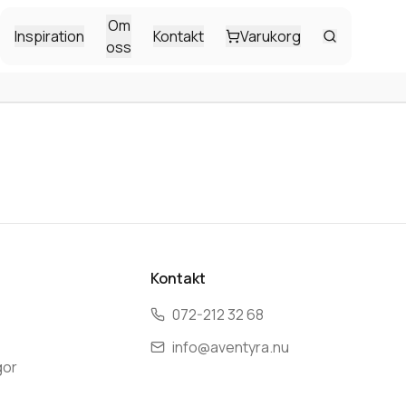
Om
Inspiration
Kontakt
Varukorg
oss
Kontakt
072-212 32 68
info@aventyra.nu
gor