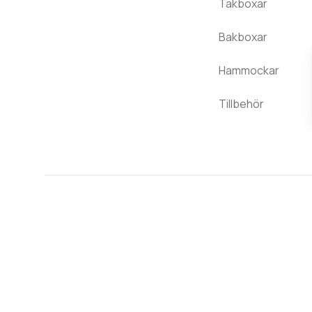
Takboxar
Bakboxar
Hammockar
Tillbehör