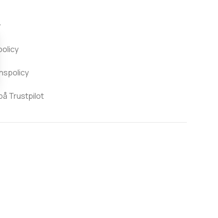
y
policy
nspolicy
 Trustpilot