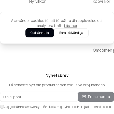
Hyrvillkor
Köpvillkor
Kontakta oss
Returpolic
Vi använder cookies för att förbättra din upplevelse och
Integritets
analysera trafik.
Läs mer
Godkänn alla
Bara nödvändiga
Reklamatio
Omdömen på
Nyhetsbrev
Få senaste nytt om produkter och exklusiva erbjudanden
Prenumerera
Jag godkänner att Äventyra får skicka mig nyheter och erbjudanden via e-post