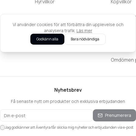
Hyrvillkor
Köpvillkor
Kontakta oss
Returpolic
Vi använder cookies för att förbättra din upplevelse och
Integritets
analysera trafik.
Läs mer
Godkänn alla
Bara nödvändiga
Reklamatio
Omdömen på
Nyhetsbrev
Få senaste nytt om produkter och exklusiva erbjudanden
Prenumerera
Jag godkänner att Äventyra får skicka mig nyheter och erbjudanden via e-post