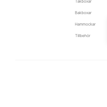
Takboxar
Bakboxar
Hammockar
Tillbehör