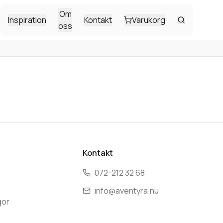
Om
Inspiration
Kontakt
Varukorg
oss
Kontakt
072-212 32 68
info@aventyra.nu
gor