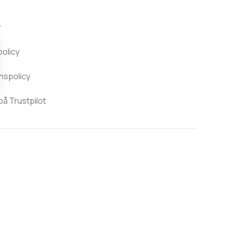
y
policy
nspolicy
 Trustpilot