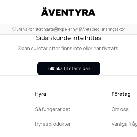
404
Liten aktör, stort hjärta
Köp eller hyr
Årets besöksnäringsaktör
Sidan kunde inte hittas
Sidan du letar efter finns inte eller har flyttats.
Tillbaka till startsidan
Hyra
Företag
Så fungerar det
Om oss
Hyresprodukter
Vanliga frå