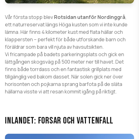
Vår första stopp blev
Rotsidan utanför Nordinggrå
,
ett naturreservat längs Höga kusten som vi inte kunde
lämna. Här finns 4 kilometer kust med flata hällar och
klappersten – perfekt för både utforskande barn och
föräldrar som bara vill njuta av havsutsikten.
Vi fricampade på badets parkeringsplats och gick en
lättgången skogsväg på 500 meter ner till havet. Det
finns både torrdass och en fantastisk grillplats med
tillgänglig ved bakom dasset. När solen gick ner över
horisonten och pojkarna sprang barfota på de släta
hällarna visste vi att resan kommit igång på riktigt.
INLANDET: FORSAR OCH VATTENFALL