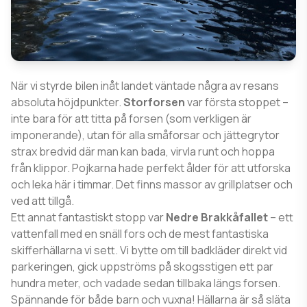
När vi styrde bilen inåt landet väntade några av resans
absoluta höjdpunkter.
Storforsen
var första stoppet –
inte bara för att titta på forsen (som verkligen är
imponerande), utan för alla småforsar och jättegrytor
strax bredvid där man kan bada, virvla runt och hoppa
från klippor. Pojkarna hade perfekt ålder för att utforska
och leka här i timmar. Det finns massor av grillplatser och
ved att tillgå.
Ett annat fantastiskt stopp var
Nedre Brakkåfallet
– ett
vattenfall med en snäll fors och de mest fantastiska
skifferhällarna vi sett. Vi bytte om till badkläder direkt vid
parkeringen, gick uppströms på skogsstigen ett par
hundra meter, och vadade sedan tillbaka längs forsen.
Spännande för både barn och vuxna! Hällarna är så släta