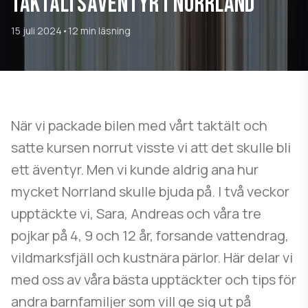
TAKTÄLTSÄVENTYR I NORRLAND
15 juli 2024
•
12 min läsning
När vi packade bilen med vårt taktält och
satte kursen norrut visste vi att det skulle bli
ett äventyr. Men vi kunde aldrig ana hur
mycket Norrland skulle bjuda på. I två veckor
upptäckte vi, Sara, Andreas och våra tre
pojkar på 4, 9 och 12 år, forsande vattendrag,
vildmarksfjäll och kustnära pärlor. Här delar vi
med oss av våra bästa upptäckter och tips för
andra barnfamiljer som vill ge sig ut på