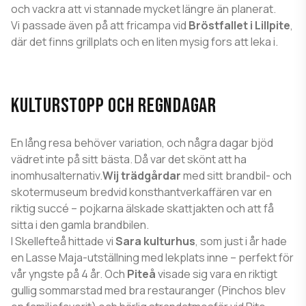
och vackra att vi stannade mycket längre än planerat.
Vi passade även på att fricampa vid
Bröstfallet i Lillpite
,
där det finns grillplats och en liten mysig fors att leka i.
KULTURSTOPP OCH REGNDAGAR
En lång resa behöver variation, och några dagar bjöd
vädret inte på sitt bästa. Då var det skönt att ha
inomhusalternativ.
Wij trädgårdar
med sitt brandbil- och
skotermuseum bredvid konsthantverkaffären var en
riktig succé – pojkarna älskade skattjakten och att få
sitta i den gamla brandbilen.
I Skellefteå hittade vi
Sara kulturhus
, som just i år hade
en Lasse Maja-utställning med lekplats inne – perfekt för
vår yngste på 4 år. Och
Piteå
visade sig vara en riktigt
gullig sommarstad med bra restauranger (Pinchos blev