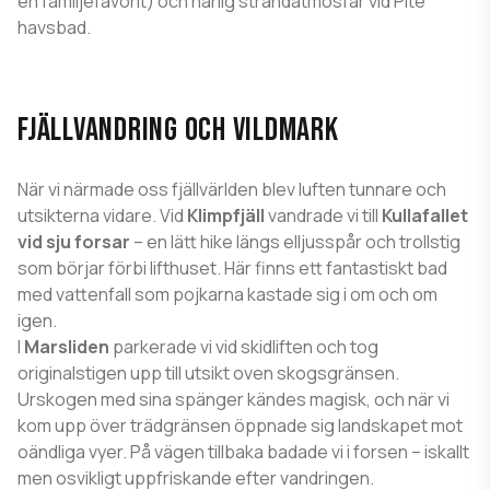
en familjefavorit) och härlig strandatmosfär vid Pite
havsbad.
FJÄLLVANDRING OCH VILDMARK
När vi närmade oss fjällvärlden blev luften tunnare och
utsikterna vidare. Vid
Klimpfjäll
vandrade vi till
Kullafallet
vid sju forsar
– en lätt hike längs elljusspår och trollstig
som börjar förbi lifthuset. Här finns ett fantastiskt bad
med vattenfall som pojkarna kastade sig i om och om
igen.
I
Marsliden
parkerade vi vid skidliften och tog
originalstigen upp till utsikt oven skogsgränsen.
Urskogen med sina spänger kändes magisk, och när vi
kom upp över trädgränsen öppnade sig landskapet mot
oändliga vyer. På vägen tillbaka badade vi i forsen – iskallt
men osvikligt uppfriskande efter vandringen.